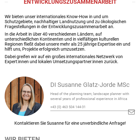
ENTWICKLUNGSZUSAMMENARBEIT
Wir bieten unser internationales Know-How in und um
Schutzgebiete, nachhaltiger Landnutzung und zu ökologischen
Fragestellungen in der Entwicklungszusammenarbeit an.
In die Arbeit in über 40 verschiedenen Ländern, auf
unterschiedlichen Kontinenten und in vielfältigen kulturellen
Regionen fließt dabei unsere mehr als 25 jährige Expertise ein und
hilft uns, Projekte erfolgreich umzusetzen.
Dabei greifen wir auf ein großes internationales Netzwerk von
Expert:innen und lokalen Umsetzungspartner:innen zurück.
DI Susanne Glatz-Jorde MSc
Head of the planning team; landscape planner with
several years of professional experience in Africa
+43 (0) 463 504 144-31
Kontaktieren Sie Susanne für eine unverbindliche Anfrage!
WIR BIETEN