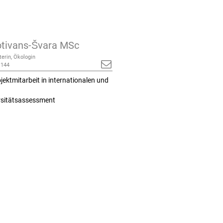
tivans-Švara MSc
terin, Ökologin
 144
jektmitarbeit in internationalen und
ersitätsassessment