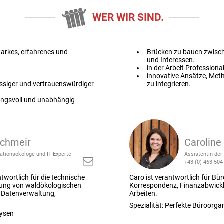
WER WIR SIND.
tarkes, erfahrenes und
Brücken zu bauen zwisch
und Interessen.
in der Arbeit Professiona
innovative Ansätze, Meth
ssiger und vertrauenswürdiger
zu integrieren.
ngsvoll und unabhängig
rchmeir
Caroline 
ationsökologe und IT-Experte
Assistentin der
+43 (0) 463 504
twortlich für die technische
Caro ist verantwortlich für Bü
tung von waldökologischen
Korrespondenz, Finanzabwickl
, Datenverwaltung,
Arbeiten.
Spezialität: Perfekte Büroorga
lysen