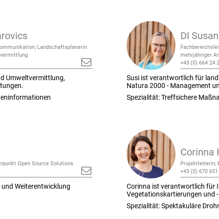
rovics
DI Susan
Kommunikation; Landschaftsplanerin
Fachbereichslei
vermittlung
mehrjähriger Ar
+43 (0) 664 24 
und Umweltvermittlung,
Susi ist verantwortlich für la
itungen.
Natura 2000 - Management un
neninformationen
Spezialität: Treffsichere Ma
Corinna
erpunkt Open Source Solutions
Projektleiterin;
+43 (0) 670 651
g und Weiterentwicklung
Corinna ist verantwortlich für
Vegetationskartierungen und -
Spezialität: Spektakuläre Dr