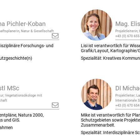
ina Pichler-Koban
Mag. Eli
haftsplanerin, Natur & Gesellschaft
Projektleiterin
+43 (0) 670 655
rdisziplinäre Forschungs- und
Lisi ist verantwortlich für Wis
Grafik/Layout, Kartographie/GI
hutzgeschichte(n)
Spezialität: Kreatives Kommun
stl MSc
DI Micha
tur; Vegetationsökologe mit
Projektleiter; 
chaft
Internationale 
+43 (0) 670 654
entpläne, Natura 2000,
Mike ist verantwortlich für P
gs und GIS.
Schutzgebieten sowie Projekte 
Zusammenarbeit.
fnahmen
Spezialität: Interdisziplinäre