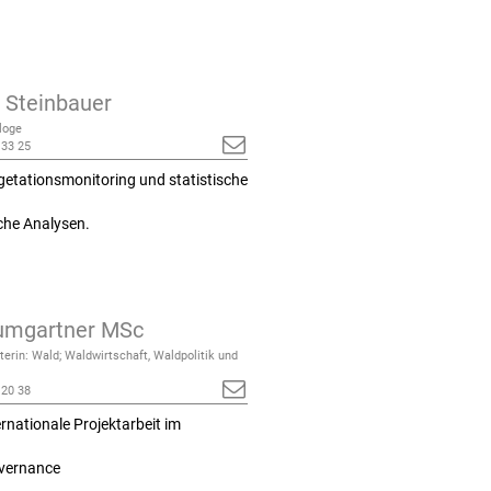
s Steinbauer
loge
 33 25
egetationsmonitoring und statistische
sche Analysen.
umgartner MSc
terin: Wald; Waldwirtschaft, Waldpolitik und
 20 38
ernationale Projektarbeit im
overnance