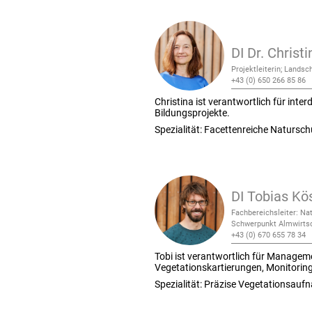
DI Dr. Christ
Projektleiterin; Landsc
+43 (0) 650 266 85 86
Christina ist verantwortlich für inte
Bildungsprojekte.
Spezialität: Facettenreiche Natursc
DI Tobias Kö
Fachbereichsleiter: Na
Schwerpunkt Almwirts
+43 (0) 670 655 78 34
Tobi ist verantwortlich für Managem
Vegetationskartierungen, Monitorin
Spezialität: Präzise Vegetationsau