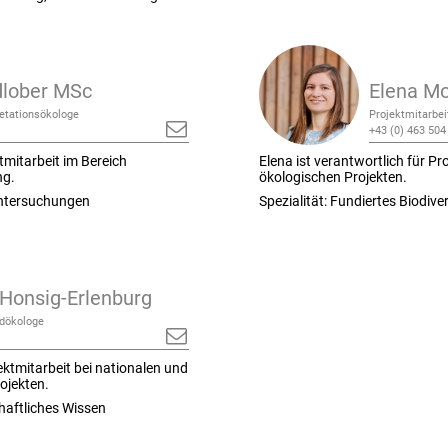
lober MSc
Elena Mo
getationsökologe
Projektmitarbei
+43 (0) 463 504
tmitarbeit im Bereich
Elena ist verantwortlich für
Pro
ng.
ökologischen Projekten
.
suntersuchungen
Spezialität: Fundiertes Biodiv
Honsig-Erlenburg
ldökologe
ektmitarbeit bei nationalen und
ojekten.
chaftliches Wissen