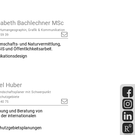
sabeth Bachlechner MSc
; Humangeographin, Grafik & Kommunikation
 59 39
senschafts- und Naturvermittlung,
S und Öffentlichkeitsarbeit.
ikationsdesign
el Huber
Landschaftsplaner mit Schwerpunkt
Schutzgebiete
 40 75
lanung und Beratung von
der internationalen
 Schutzgebietsplanungen