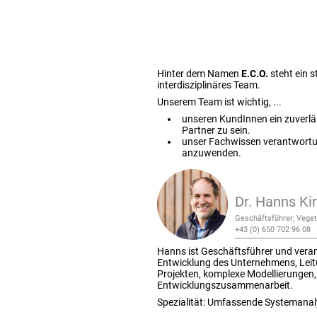
Hinter dem Namen
E.C.O.
steht ein s
interdisziplinäres Team.
Unserem Team ist wichtig, ...
unseren KundInnen ein zuverlä
Partner zu sein.
unser Fachwissen verantwortu
anzuwenden.
Dr. Hanns Ki
Geschäftsführer; Veget
+43 (0) 650 702 96 08
Hanns ist Geschäftsführer und veran
Entwicklung des Unternehmens, Lei
Projekten, komplexe Modellierungen
Entwicklungszusammenarbeit.
Spezialität: Umfassende Systemana