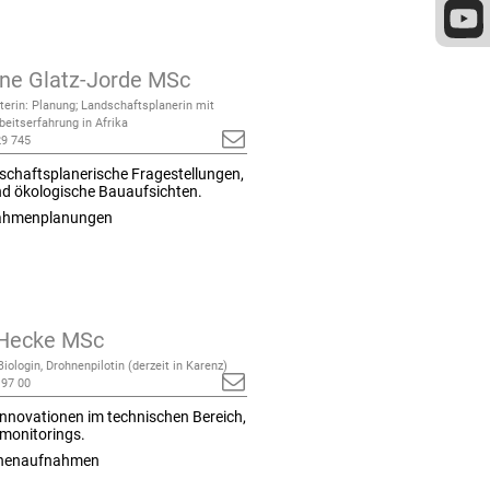
ne Glatz-Jorde MSc
terin: Planung; Landschaftsplanerin mit
beitserfahrung in Afrika
29 745
ndschaftsplanerische Fragestellungen,
d ökologische Bauaufsichten.
ßnahmenplanungen
 Hecke MSc
 Biologin, Drohnenpilotin (derzeit in Karenz)
 97 00
 Innovationen im technischen Bereich,
monitorings.
ohnenaufnahmen