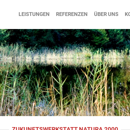
ATION
LEISTUNGEN
REFERENZEN
ÜBER UNS
K
PRINGEN
ZUKUNFTSWERKSTATT NATURA 2000