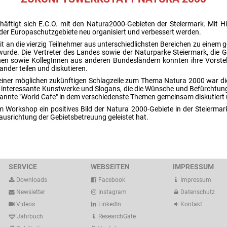
äftigt sich E.C.O. mit den Natura2000-Gebieten der Steiermark. Mit Hil
er Europaschutzgebiete neu organisiert und verbessert werden.
t an die vierzig Teilnehmer aus unterschiedlichsten Bereichen zu eine
 wurde. Die Vertreter des Landes sowie der Naturparke Steiermark, die 
nnen sowie KollegInnen aus anderen Bundesländern konnten ihre Vorst
ander teilen und diskutieren.
e einer möglichen zukünftigen Schlagzeile zum Thema Natura 2000 war die
e interessante Kunstwerke und Slogans, die die Wünsche und Befürchtun
enannte "World Cafe" in dem verschiedenste Themen gemeinsam diskutier
orkshop ein positives Bild der Natura 2000-Gebiete in der Steiermark g
usrichtung der Gebietsbetreuung geleistet hat.
SERVICE
WEBSEITEN
IMPRESSUM
Downloads
Facebook
Impressum
Newsletter
Instagram
Datenschutz
Videos
LinkedIn
Kontakt
Jahrbuch
ResearchGate