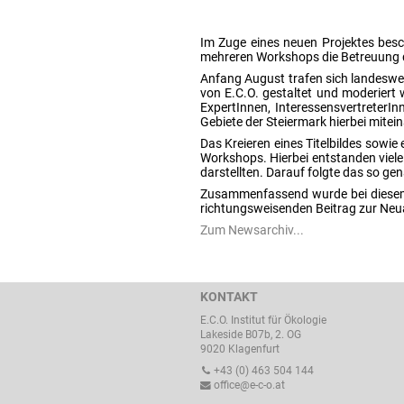
Im Zuge eines neuen Projektes besch
mehreren Workshops die Betreuung d
Anfang August trafen sich landeswei
von E.C.O. gestaltet und moderiert
ExpertInnen, InteressensvertreterI
Gebiete der Steiermark hierbei mitein
Das Kreieren eines Titelbildes sowi
Workshops. Hierbei entstanden viel
darstellten. Darauf folgte das so g
Zusammenfassend wurde bei diesem W
richtungsweisenden Beitrag zur Neua
Zum Newsarchiv...
KONTAKT
E.C.O. Institut für Ökologie
Lakeside B07b, 2. OG
9020 Klagenfurt
+43 (0) 463 504 144
office@e-c-o.at