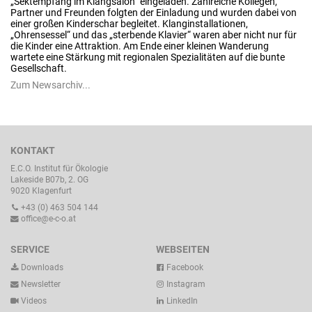
„Sektempfang im Klangsalon“ eingeladen. Zahlreiche Kollegen,
Partner und Freunden folgten der Einladung und wurden dabei von
einer großen Kinderschar begleitet. Klanginstallationen,
„Ohrensessel“ und das „sterbende Klavier“ waren aber nicht nur für
die Kinder eine Attraktion. Am Ende einer kleinen Wanderung
wartete eine Stärkung mit regionalen Spezialitäten auf die bunte
Gesellschaft.
Zum Newsarchiv...
KONTAKT
E.C.O. Institut für Ökologie
Lakeside B07b, 2. OG
9020 Klagenfurt
+43 (0) 463 504 144
office@e-c-o.at
SERVICE
WEBSEITEN
Downloads
Facebook
Newsletter
Instagram
Videos
LinkedIn