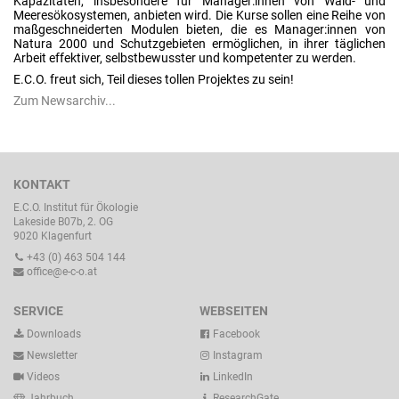
Kapazitäten, insbesondere für Manager:innen von Wald- und
Meeresökosystemen, anbieten wird. Die Kurse sollen eine Reihe von
maßgeschneiderten Modulen bieten, die es Manager:innen von
Natura 2000 und Schutzgebieten ermöglichen, in ihrer täglichen
Arbeit effektiver, selbstbewusster und kompetenter zu werden.
E.C.O. freut sich, Teil dieses tollen Projektes zu sein!
Zum Newsarchiv...
KONTAKT
E.C.O. Institut für Ökologie
Lakeside B07b, 2. OG
9020 Klagenfurt
+43 (0) 463 504 144
office@e-c-o.at
SERVICE
WEBSEITEN
Downloads
Facebook
Newsletter
Instagram
Videos
LinkedIn
Jahrbuch
ResearchGate