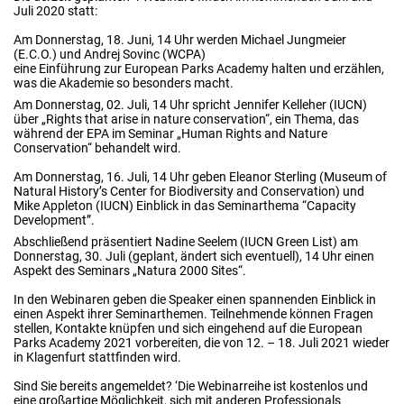
Juli 2020 statt:
Am Donnerstag, 18. Juni, 14 Uhr werden Michael Jungmeier
(E.C.O.) und Andrej Sovinc (WCPA)
eine Einführung zur European Parks Academy halten und erzählen,
was die Akademie so besonders macht.
Am Donnerstag, 02. Juli, 14 Uhr spricht Jennifer Kelleher (IUCN)
über „Rights that arise in nature conservation“, ein Thema, das
während der EPA im Seminar „Human Rights and Nature
Conservation“ behandelt wird.
Am Donnerstag, 16. Juli, 14 Uhr geben Eleanor Sterling (Museum of
Natural History’s Center for Biodiversity and Conservation) und
Mike Appleton (IUCN) Einblick in das Seminarthema “Capacity
Development”.
Abschließend präsentiert Nadine Seelem (IUCN Green List) am
Donnerstag, 30. Juli (geplant, ändert sich eventuell), 14 Uhr einen
Aspekt des Seminars „Natura 2000 Sites“.
In den Webinaren geben die Speaker einen spannenden Einblick in
einen Aspekt ihrer Seminarthemen. Teilnehmende können Fragen
stellen, Kontakte knüpfen und sich eingehend auf die European
Parks Academy 2021 vorbereiten, die von 12. – 18. Juli 2021 wieder
in Klagenfurt stattfinden wird.
Sind Sie bereits angemeldet? ‘Die Webinarreihe ist kostenlos und
eine großartige Möglichkeit, sich mit anderen Professionals