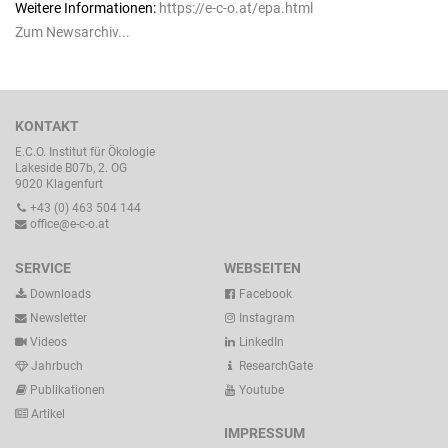
Weitere Informationen:
https://e-c-o.at/epa.html
Zum Newsarchiv...
KONTAKT
E.C.O. Institut für Ökologie
Lakeside B07b, 2. OG
9020 Klagenfurt
+43 (0) 463 504 144
office@e-c-o.at
SERVICE
WEBSEITEN
Downloads
Facebook
Newsletter
Instagram
Videos
LinkedIn
Jahrbuch
ResearchGate
Publikationen
Youtube
Artikel
IMPRESSUM