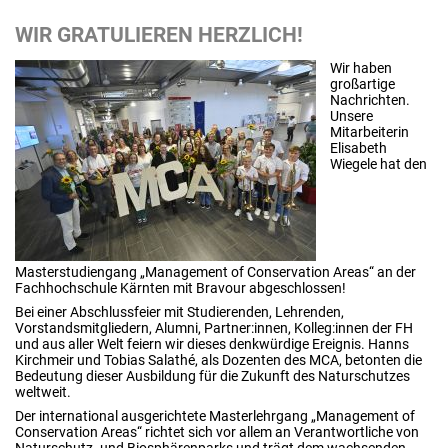
WIR GRATULIEREN HERZLICH!
Wir haben
großartige
Nachrichten.
Unsere
Mitarbeiterin
Elisabeth
Wiegele hat den
Masterstudiengang „Management of Cons
ervation Areas
“ an der
Fachhochschule Kärnten mit Bravour abgeschlossen!
Bei einer Abschlussfeier mit Studierenden, Lehrenden,
Vorstandsmitgliedern, Alumni, Partner:innen, Kolleg:innen der FH
und aus aller Welt feiern wir dieses denkwürdige Ereignis. Hanns
Kirchmeir und Tobias Salathé, als Dozenten des MCA, betonten die
Bedeutung dieser Ausbildung für die Zukunft des Naturschutzes
weltweit.
Der international ausgerichtete Masterlehrgang „Management of
Cons
ervation Areas
“
richtet
sich vor allem an Verantwortliche von