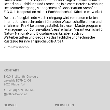
Naturschutz- und Biosphärenparks und
trägt
dem wachsenden
Bedarf an Ausbildung und Forschung in diesem Bereich Re
chnung.
Den Masterlehrgang „Management of Conservation Areas” hat
E.C.O. in Kooperation mit der Fachhochschule Kärnten entwickelt.
Der berufsbegleitende Masterlehrgang wird von renommierten
internationalen Lehrenden, führenden Wissenschaftler:innen und
erfahrenen Praktiker:innen gestaltet. In diesem Masterprogramm
‚Management of Conservation Areas‘ erhalten Verantwortliche für
Natur-, National- und Biosphärenparke, aber auch von
Welterbestätten und Geoparks das fachliche und technische
Rüstzeug für ihre anspruchsvolle Arbeit.
Zum Newsarchiv...
KONTAKT
E.C.O. Institut für Ökologie
Lakeside B07b, 2. OG
9020 Klagenfurt
+43 (0) 463 504 144
office@e-c-o.at
SERVICE
WEBSEITEN