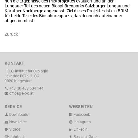
nun die Ergebnisse des Pilotprojektes evaluiert und an den
Lungauer Teil des neuen Biosphärenparks Salzburger Lungau und
Kärntner Nockberge angepasst. Ziel dieses Projektes ist ein BRIM
für beide Teile des Biosphärenparks, das dennoch aufeinander
abgestimmt ist.
Zurück
KONTAKT
E.C.O. Institut für Ökologie
Lakeside B07b, 2. OG
9020 Klagenfurt
+43 (0) 463 504 144
office@e-c-o.at
SERVICE
WEBSEITEN
Downloads
Facebook
Newsletter
Instagram
Videos
LinkedIn
Jahrbuch
ResearchGate