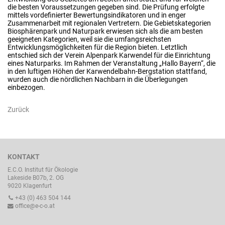
die besten Voraussetzungen gegeben sind. Die Prüfung erfolgte
mittels vordefinierter Bewertungsindikatoren und in enger
Zusammenarbeit mit regionalen Vertretern. Die Gebietskategorien
Biosphärenpark und Naturpark erwiesen sich als die am besten
geeigneten Kategorien, weil sie die umfangsreichsten
Entwicklungsmöglichkeiten für die Region bieten. Letztlich
entschied sich der Verein Alpenpark Karwendel für die Einrichtung
eines Naturparks. Im Rahmen der Veranstaltung „Hallo Bayern“, die
in den luftigen Höhen der Karwendelbahn-Bergstation stattfand,
wurden auch die nördlichen Nachbarn in die Überlegungen
einbezogen.
Zurück
KONTAKT
E.C.O. Institut für Ökologie
Lakeside B07b, 2. OG
9020 Klagenfurt
+43 (0) 463 504 144
office@e-c-o.at